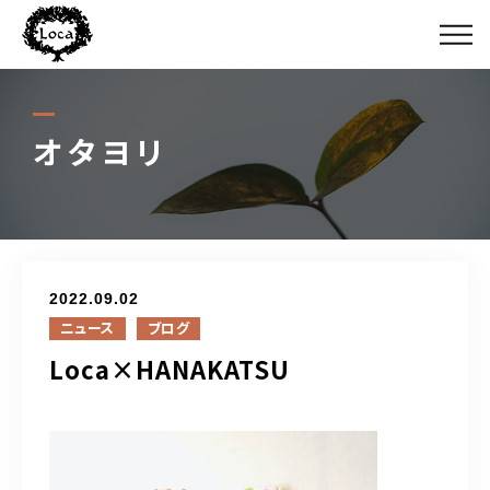
ボクタチ
￥＄￥
オタヨリ
カミガタ
ジュウニン
2022.09.02
オタヨリ
ニュース
ブログ
Loca×HANAKATSU
ミチシルベ
ルイーダノサカバ