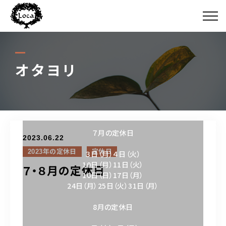
ボクタチ
￥＄￥
オタヨリ
カミガタ
ジュウニン
７月の定休日
2023.06.22
オタヨリ
2023年の定休日
定休日
３日（月）４日（火）
10日（月）11日（火）
７・８月の定休日
ミチシルベ
16日（日）17日（月）
24日（月）25日（火）31日（月）
ルイーダノサカバ
8月の定休日