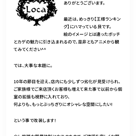
ありがとうございます。
0745-46-1117
最近は、めっきり【王様ランキン
グ】にハマっている艮です。
絵のイメージとは違ったボッチ
ヨヤク
とカゲの魅力に引き込まれるので、是非ともアニメから観
てみてください^^
では、大事な本題に。
10年の節目を迎え、店内にも少しずつ劣化が見受けられ、
ご家族様でご来店頂くお客様も増えて来た事で以前から個
室の拡張も視野に入れており、
何よりも、もっとぶっちぎりにオシャレな空間にしたい!
という事で改装します！