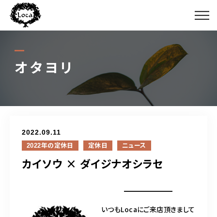
ボクタチ
￥＄￥
オタヨリ
カミガタ
ジュウニン
2022.09.11
オタヨリ
2022年の定休日
定休日
ニュース
カイソウ × ダイジナオシラセ
ミチシルベ
ルイーダノサカバ
いつもLocaにご来店頂きまして